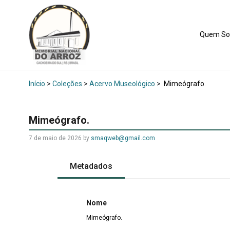
Quem S
Início
>
Coleções
>
Acervo Museológico
>
Mimeógrafo.
Mimeógrafo.
7 de maio de 2026
by
smaqweb@gmail.com
Metadados
Nome
Mimeógrafo.