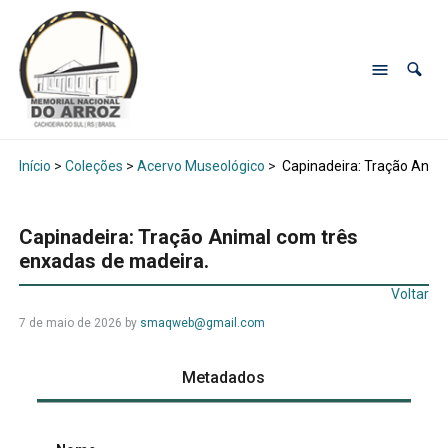
Início
>
Coleções
>
Acervo Museológico
>
Capinadeira: Tração Anima
Capinadeira: Tração Animal com três
enxadas de madeira.
Voltar
7 de maio de 2026
by
smaqweb@gmail.com
Metadados