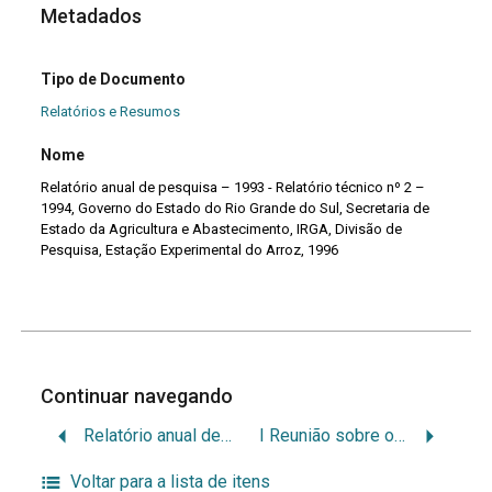
Metadados
Tipo de Documento
Relatórios e Resumos
Nome
Relatório anual de pesquisa – 1993 - Relatório técnico nº 2 –
1994, Governo do Estado do Rio Grande do Sul, Secretaria de
Estado da Agricultura e Abastecimento, IRGA, Divisão de
Pesquisa, Estação Experimental do Arroz, 1996
Continuar navegando
Relatório anual de pesquisa – 1993 – Relatório técnico nº 1 – 1994, Governo do Estado do Rio Grande do Sul, Secretaria de Estado da Agricultura e Abastecimento, IRGA, Divisão de Pesquisa, Estação Experimental do Arroz, 1996
I Reunião sobre o Pássaro-preto (Agelaius ruficapillus) e sua interação com a cultura do arroz nos países do Mercosul – Resumos – Documento nº 39 – UCPEL, EMBRAPA e FURG, 1997
Voltar para a lista de itens