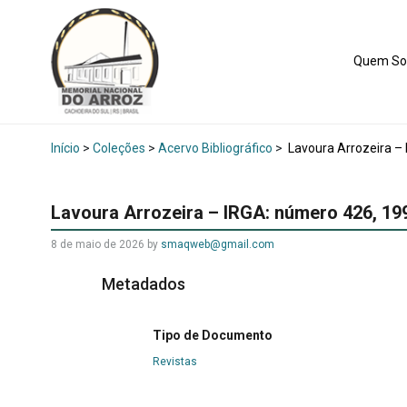
Quem S
Início
>
Coleções
>
Acervo Bibliográfico
>
Lavoura Arrozeira –
Lavoura Arrozeira – IRGA: número 426, 19
8 de maio de 2026
by
smaqweb@gmail.com
Metadados
Tipo de Documento
Revistas