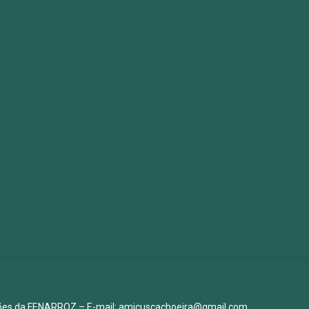
ições da FENARROZ – E-mail: amicuscachoeira@gmail.com