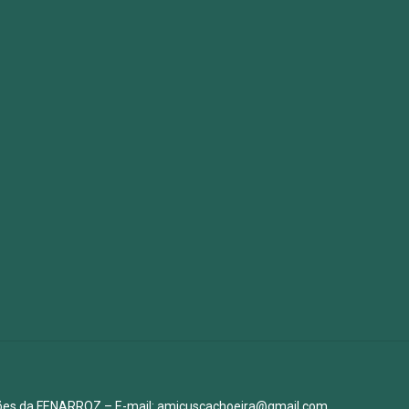
ições da FENARROZ – E-mail: amicuscachoeira@gmail.com