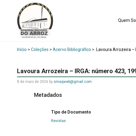
Quem S
Início
>
Coleções
>
Acervo Bibliográfico
>
Lavoura Arrozeira –
Lavoura Arrozeira – IRGA: número 423, 19
8 de maio de 2026
by
smaqweb@gmail.com
Metadados
Tipo de Documento
Revistas