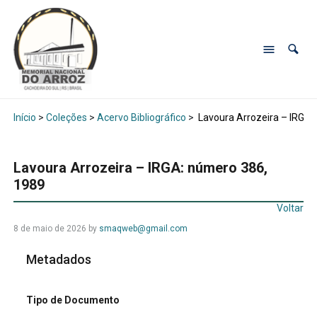
Início
>
Coleções
>
Acervo Bibliográfico
>
Lavoura Arrozeira – IRGA:
Lavoura Arrozeira – IRGA: número 386,
1989
Voltar
8 de maio de 2026
by
smaqweb@gmail.com
Metadados
Tipo de Documento