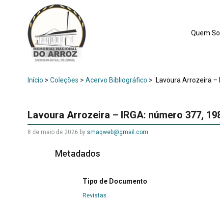
Quem S
Início
>
Coleções
>
Acervo Bibliográfico
>
Lavoura Arrozeira –
Lavoura Arrozeira – IRGA: número 377, 19
8 de maio de 2026
by
smaqweb@gmail.com
Metadados
Tipo de Documento
Revistas