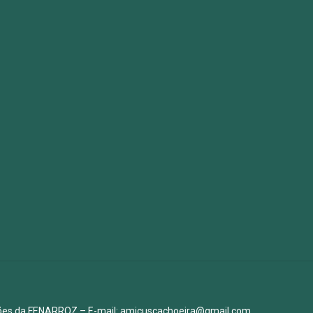
ições da FENARROZ – E-mail: amicuscachoeira@gmail.com