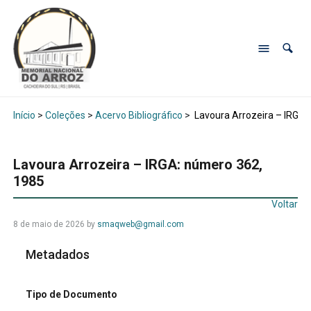
Início
>
Coleções
>
Acervo Bibliográfico
>
Lavoura Arrozeira – IRGA:
Lavoura Arrozeira – IRGA: número 362,
1985
Voltar
8 de maio de 2026
by
smaqweb@gmail.com
Metadados
Tipo de Documento