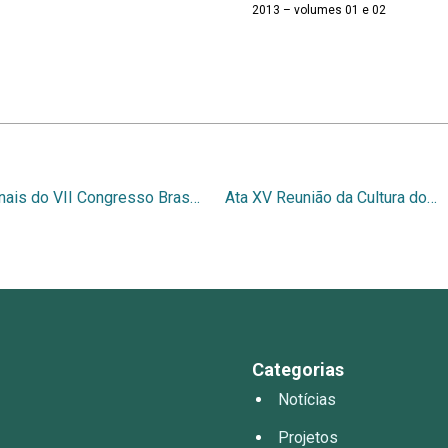
2013 – volumes 01 e 02
Anais do VII Congresso Brasileiro de Arroz Irrigado – Racionalizando Recursos e Ampliando Oportunidades – 2011 – Volume 2
Ata XV Reunião da Cultura do Arroz Irrigado – IRGA, 1986
Categorias
Notícias
Projetos